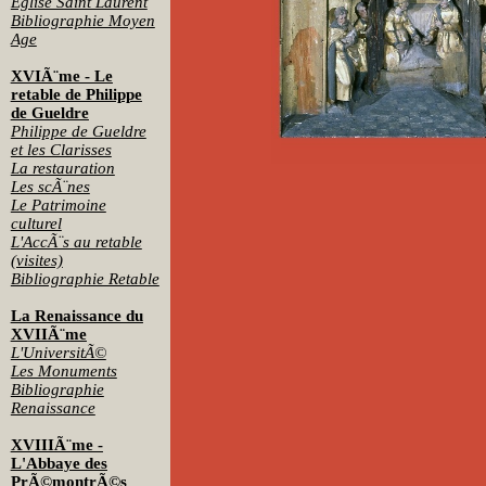
Eglise Saint Laurent
Bibliographie Moyen
Age
XVIÃ¨me - Le
retable de Philippe
de Gueldre
Philippe de Gueldre
et les Clarisses
La restauration
Les scÃ¨nes
Le Patrimoine
culturel
L'AccÃ¨s au retable
(visites)
Bibliographie Retable
La Renaissance du
XVIIÃ¨me
L'UniversitÃ©
Les Monuments
Bibliographie
Renaissance
XVIIIÃ¨me -
L'Abbaye des
PrÃ©montrÃ©s