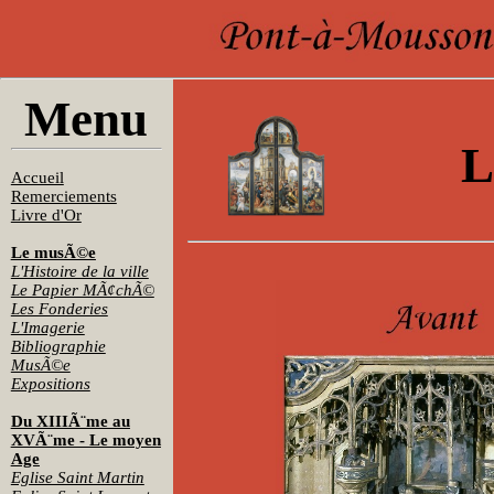
Menu
L
Accueil
Remerciements
Livre d'Or
Le musÃ©e
L'Histoire de la ville
Le Papier MÃ¢chÃ©
Les Fonderies
L'Imagerie
Bibliographie
MusÃ©e
Expositions
Du XIIIÃ¨me au
XVÃ¨me - Le moyen
Age
Eglise Saint Martin