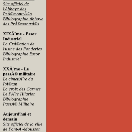
Site officiel de
l'Abbaye des
PrÃ©montrÃ©s
Bibliographie Abbaye
des PrÃ©montrÃ©s
XIXÃ¨me - Essor
Industriel
La CrÃ©ation de
l'usine des Fonderies
Bibliographie Essor
Industriel
XXÃ¨me - Le
passÃ© militaire
Le cimetiÃ¨re du
PÃ©tan
La croix des Carmes
Le PÃ¨re Hilarion
Bibliographie
PassÃ© Militaire
Aujourd'hui et
demain
Site officiel de la ville
de Pont-Ã -Mousson